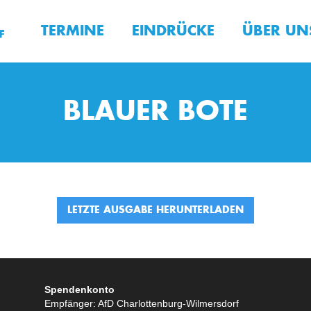
TERMINE
EINDRÜCKE
ÜBER UN
BLAUER BOTE
LETZTE AUSGABE HERUNTERLADEN
Spendenkonto
Empfänger: AfD Charlottenburg-Wilmersdorf