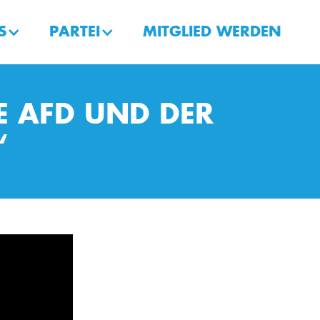
S
PARTEI
MITGLIED WERDEN
E AFD UND DER
“